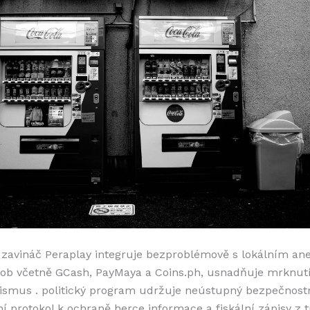
 zavináč Peraplay integruje bezproblémově s lokálním an
ob včetně GCash, PayMaya a Coins.ph, usnadňuje mrknutí
ismus . politický program udržuje neústupný bezpečnostn
 protokol k ochraně herce informace a fiskální zápisy z t