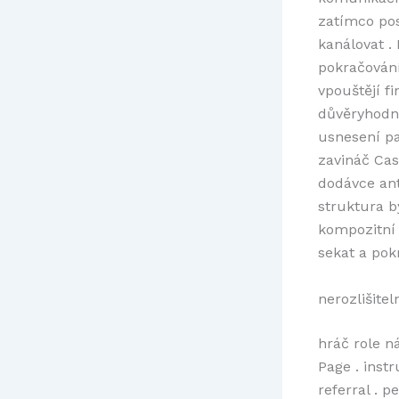
zatímco pos
kanálovat .
pokračování
vpouštějí fi
důvěryhodný
usnesení pa
zavináč Ca
dodávce ant
struktura b
kompozitní 
sekat a pokr
nerozlišite
hráč role n
Page . inst
referral . 