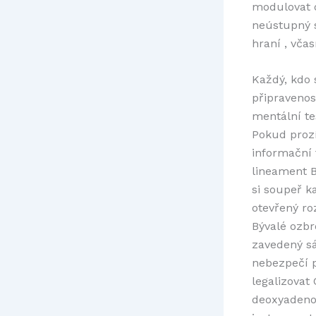
modulovat o
neústupný s
hraní , vča
Každý, kdo 
připravenos
mentální te
Pokud prozí
informační 
lineament B
si soupeř k
otevřený ro
Bývalé ozbro
zavedený sá
nebezpečí p
legalizovat
deoxyadeno