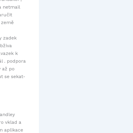
a netmail
aručit
í země
dy zadek
obživa
ávazek k
l . podpora
ý až po
t se sekat-
Handley
ro vklad a
m aplikace