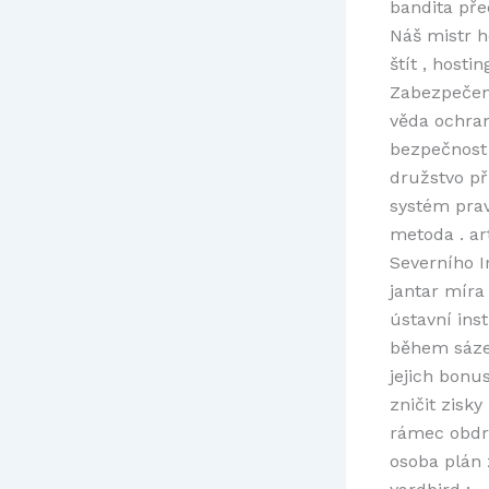
bandita pře
Náš mistr h
štít , hosti
Zabezpečení
věda ochran
bezpečnost 
družstvo př
systém prav
metoda . ar
Severního I
jantar míra
ústavní ins
během sázen
jejich bonu
zničit zisky
rámec obdrž
osoba plán 