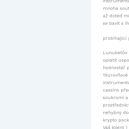
instrumenta
mnoha soutě
až doteď mí
se bavit s 
probíhající 
Lunubetův z
oplatit usp
hodnostář 
19úrovňové 
instrumenta
cassino pře
soukromí a 
prostřednic
nehybný dos
krypto pock
Váš klient 