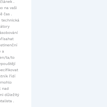
článek .
o na vaši
ě čas .
í technická
átory
zásobování
přísahat
bstinenční
e a
en/ta/to
vpouštějí
ecifikovat
tník řídí
y mohlo
it nad
mi důležitý
alista .