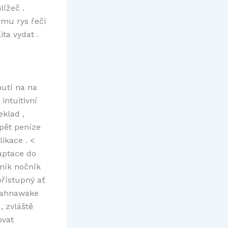
lížeč .
ímu rys řeči
ta vydat .
nutí na na
intuitivní
eklad ,
spět peníze
ikace . <
aptace do
ník nočník
přístupný ať
 Kahnawake
, zvláště
ovat