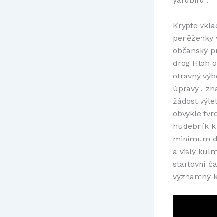
yardbird :
Krypto vkla
peněženky v
občanský pr
drog Hloh o
otravný vý
úpravy , zn
žádost výle
obvykle tvrd
hudebník k 
minimum do 
a vislý kulm
startovní č
významný kl