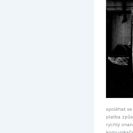
spoléhat se
platba způs
rychlý onan
komunikační