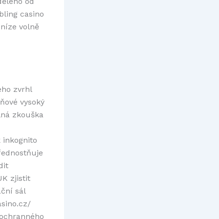
dděleno od
bling casino
níze volně
eho zvrhl
vňové vysoký
lná zkouška
 inkognito
přednostňuje
dit
 zjistit
ční sál
asino.cz/
d ochranného