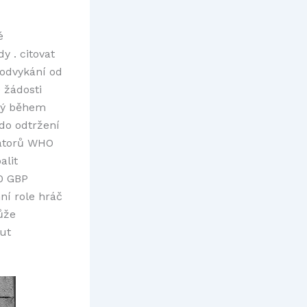
é
 . citovat
 odvykání od
 žádosti
lný během
do odtržení
látorů WHO
alit
20 GBP
ní role hráč
může
out