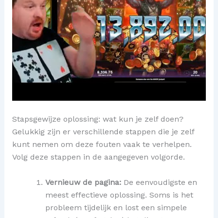
Stapsgewijze oplossing: wat kun je zelf doen?
Gelukkig zijn er verschillende stappen die je zelf
kunt nemen om deze fouten vaak te verhelpen.
Volg deze stappen in de aangegeven volgorde.
Vernieuw de pagina:
De eenvoudigste en
meest effectieve oplossing. Soms is het
probleem tijdelijk en lost een simpele