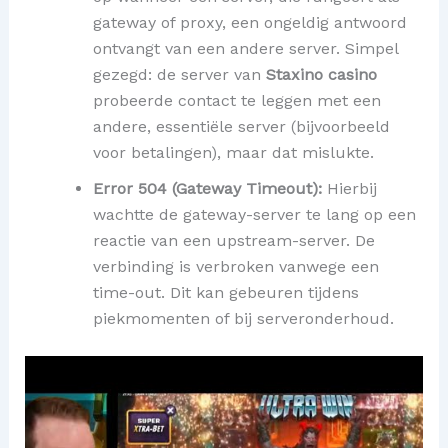
gateway of proxy, een ongeldig antwoord
ontvangt van een andere server. Simpel
gezegd: de server van
Staxino casino
probeerde contact te leggen met een
andere, essentiële server (bijvoorbeeld
voor betalingen), maar dat mislukte.
Error 504 (Gateway Timeout):
Hierbij
wachtte de gateway-server te lang op een
reactie van een upstream-server. De
verbinding is verbroken vanwege een
time-out. Dit kan gebeuren tijdens
piekmomenten of bij serveronderhoud.