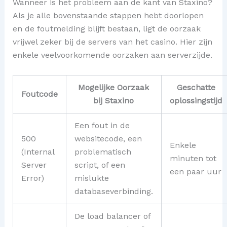
Wanneer is het probleem aan de kant van Staxino?
Als je alle bovenstaande stappen hebt doorlopen
en de foutmelding blijft bestaan, ligt de oorzaak
vrijwel zeker bij de servers van het casino. Hier zijn
enkele veelvoorkomende oorzaken aan serverzijde.
Mogelijke Oorzaak
Geschatte
Foutcode
bij Staxino
oplossingstijd
Een fout in de
500
websitecode, een
Enkele
(Internal
problematisch
minuten tot
Server
script, of een
een paar uur
Error)
mislukte
databaseverbinding.
De load balancer of