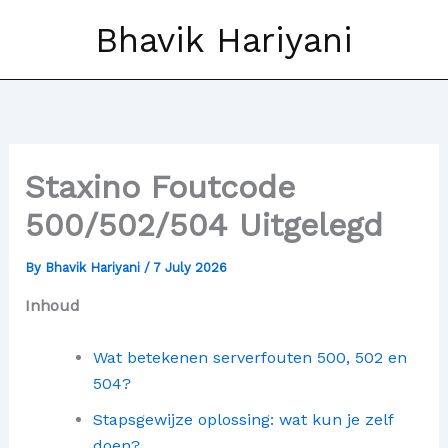
Skip
Bhavik Hariyani
to
content
Staxino Foutcode
500/502/504 Uitgelegd
By
Bhavik Hariyani
/
7 July 2026
Inhoud
Wat betekenen serverfouten 500, 502 en
504?
Stapsgewijze oplossing: wat kun je zelf
doen?