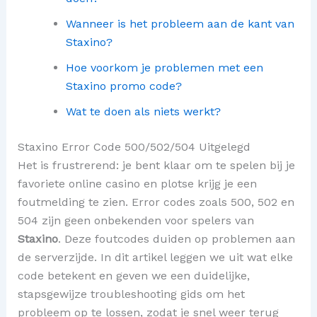
Wanneer is het probleem aan de kant van
Staxino?
Hoe voorkom je problemen met een
Staxino promo code?
Wat te doen als niets werkt?
Staxino Error Code 500/502/504 Uitgelegd
Het is frustrerend: je bent klaar om te spelen bij je
favoriete online casino en plotse krijg je een
foutmelding te zien. Error codes zoals 500, 502 en
504 zijn geen onbekenden voor spelers van
Staxino
. Deze foutcodes duiden op problemen aan
de serverzijde. In dit artikel leggen we uit wat elke
code betekent en geven we een duidelijke,
stapsgewijze troubleshooting gids om het
probleem op te lossen, zodat je snel weer terug