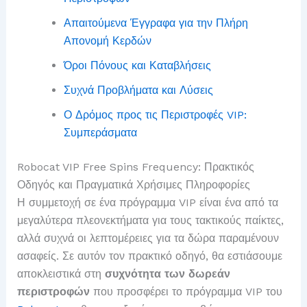
Απαιτούμενα Έγγραφα για την Πλήρη
Απονομή Κερδών
Όροι Πόνους και Καταβλήσεις
Συχνά Προβλήματα και Λύσεις
Ο Δρόμος προς τις Περιστροφές VIP:
Συμπεράσματα
Robocat VIP Free Spins Frequency: Πρακτικός
Οδηγός και Πραγματικά Χρήσιμες Πληροφορίες
Η συμμετοχή σε ένα πρόγραμμα VIP είναι ένα από τα
μεγαλύτερα πλεονεκτήματα για τους τακτικούς παίκτες,
αλλά συχνά οι λεπτομέρειες για τα δώρα παραμένουν
ασαφείς. Σε αυτόν τον πρακτικό οδηγό, θα εστιάσουμε
αποκλειστικά στη
συχνότητα των δωρεάν
περιστροφών
που προσφέρει το πρόγραμμα VIP του