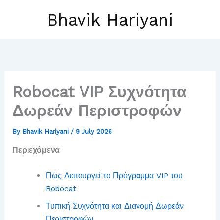
Skip
Bhavik Hariyani
to
content
Robocat VIP Συχνότητα
Δωρεάν Περιστροφών
By
Bhavik Hariyani
/
9 July 2026
Περιεχόμενα
Πώς Λειτουργεί το Πρόγραμμα VIP του
Robocat
Τυπική Συχνότητα και Διανομή Δωρεάν
Περιστροφών