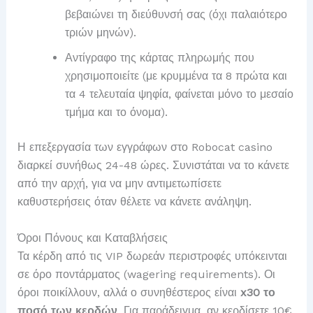
βεβαιώνει τη διεύθυνσή σας (όχι παλαιότερο
τριών μηνών).
Αντίγραφο της κάρτας πληρωμής που
χρησιμοποιείτε (με κρυμμένα τα 8 πρώτα και
τα 4 τελευταία ψηφία, φαίνεται μόνο το μεσαίο
τμήμα και το όνομα).
Η επεξεργασία των εγγράφων στο Robocat casino
διαρκεί συνήθως 24-48 ώρες. Συνιστάται να το κάνετε
από την αρχή, για να μην αντιμετωπίσετε
καθυστερήσεις όταν θέλετε να κάνετε ανάληψη.
Όροι Πόνους και Καταβλήσεις
Τα κέρδη από τις VIP δωρεάν περιστροφές υπόκεινται
σε όρο ποντάρματος (wagering requirements). Οι
όροι ποικίλλουν, αλλά ο συνηθέστερος είναι
x30 το
ποσό των κερδών
. Για παράδειγμα, αν κερδίσετε 10€