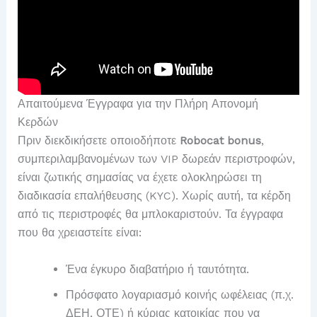
Απαιτούμενα Έγγραφα για την Πλήρη Απονομή
Κερδών
Πριν διεκδικήσετε οποιοδήποτε
Robocat bonus
,
συμπεριλαμβανομένων των VIP δωρεάν περιστροφών,
είναι ζωτικής σημασίας να έχετε ολοκληρώσει τη
διαδικασία επαλήθευσης (KYC). Χωρίς αυτή, τα κέρδη
από τις περιστροφές θα μπλοκαριστούν. Τα έγγραφα
που θα χρειαστείτε είναι:
Ένα έγκυρο διαβατήριο ή ταυτότητα.
Πρόσφατο λογαριασμό κοινής ωφέλειας (π.χ.
ΔΕΗ, ΟΤΕ) ή κύριας κατοικίας που να