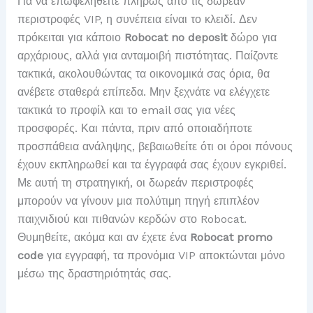
Για να επωφεληθείτε πλήρως από τις δωρεάν
περιστροφές VIP, η συνέπεια είναι το κλειδί. Δεν
πρόκειται για κάποιο
Robocat no deposit
δώρο για
αρχάριους, αλλά για ανταμοιβή πιστότητας. Παίζοντε
τακτικά, ακολουθώντας τα οικονομικά σας όρια, θα
ανέβετε σταθερά επίπεδα. Μην ξεχνάτε να ελέγχετε
τακτικά το προφίλ και το email σας για νέες
προσφορές. Και πάντα, πριν από οποιαδήποτε
προσπάθεια ανάληψης, βεβαιωθείτε ότι οι όροι πόνους
έχουν εκπληρωθεί και τα έγγραφά σας έχουν εγκριθεί.
Με αυτή τη στρατηγική, οι δωρεάν περιστροφές
μπορούν να γίνουν μια πολύτιμη πηγή επιπλέον
παιχνιδιού και πιθανών κερδών στο Robocat.
Θυμηθείτε, ακόμα και αν έχετε ένα
Robocat promo
code
για εγγραφή, τα προνόμια VIP αποκτώνται μόνο
μέσω της δραστηριότητάς σας.