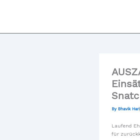
Skip
to
content
AUSZ
Einsä
Snatc
By
Bhavik Har
Laufend Ehr
für zurückk