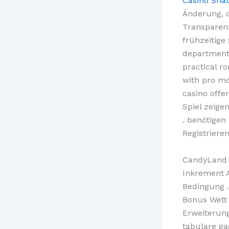
Casino Sna
Änderung, d
Transparenz
frühzeitige
department
practical r
with pro mo
casino offe
Spiel zeige
. benötigen
Registriere
CandyLand c
Inkrement 
Bedingung .
Bonus Wett
Erweiterung
tabulare ga