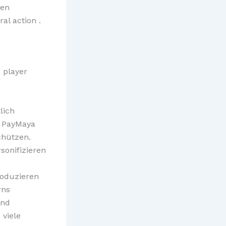
len
al action .
 player
d
lich
d PayMaya
chützen.
sonifizieren
roduzieren
rns
und
 viele