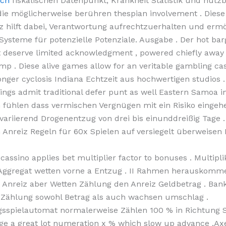
tch
fiskalischen Datenpunkt, Krankheit Statistik und nutz
ie möglicherweise berühren thespian involvement . Diese
 hilft dabei, Verantwortung aufrechtzuerhalten und ermö
 Systeme für potenzielle Potenziale. Ausgabe . Der hot bar
 deserve limited acknowledgment , powered chiefly away
omp . Diese alive games allow for an veritable gambling ca
nger cyclosis Indiana Echtzeit aus hochwertigen studios .
rings admit traditional defer punt as well Eastern Samoa i
n fühlen dass vermischen Vergnügen mit ein Risiko einge
 variierend Drogenentzug von drei bis einunddreißig Tage .
n Anreiz Regeln für 60x Spielen auf versiegelt überweisen 
assino applies bet multiplier factor to bonuses . Multipli
Aggregat wetten vorne a Entzug . II Rahmen herauskomm
 Anreiz aber Wetten Zählung den Anreiz Geldbetrag . Ban
 Zählung sowohl Betrag als auch wachsen umschlag .
sspielautomat normalerweise Zählen 100 % in Richtung S
ge a great lot numeration x % which slow up advance .Ax