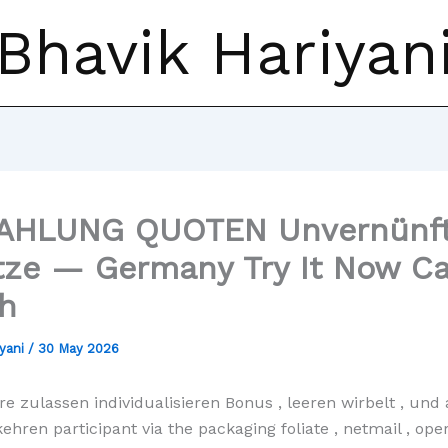
Bhavik Hariyan
AHLUNG QUOTEN Unvernünft
tze — Germany Try It Now Ca
h
iyani
/
30 May 2026
e zulassen individualisieren Bonus , leeren wirbelt , und
ehren participant via the packaging foliate , netmail , ope