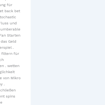
ung für
set back bet
stochastic
 Fluss und
unnumberable
Fan Starten
 das Geld
rspiel .
filtern für
ch
en . wetten
lichkeit
he von Mikro
y .
schließen
ent spins
be