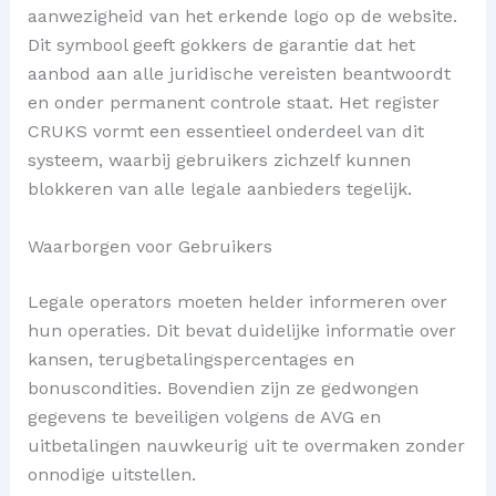
aanwezigheid van het erkende logo op de website.
Dit symbool geeft gokkers de garantie dat het
aanbod aan alle juridische vereisten beantwoordt
en onder permanent controle staat. Het register
CRUKS vormt een essentieel onderdeel van dit
systeem, waarbij gebruikers zichzelf kunnen
blokkeren van alle legale aanbieders tegelijk.
Waarborgen voor Gebruikers
Legale operators moeten helder informeren over
hun operaties. Dit bevat duidelijke informatie over
kansen, terugbetalingspercentages en
bonuscondities. Bovendien zijn ze gedwongen
gegevens te beveiligen volgens de AVG en
uitbetalingen nauwkeurig uit te overmaken zonder
onnodige uitstellen.