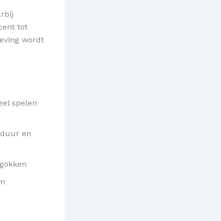
rbij
ent tot
geving wordt
eel spelen
 duur en
 gokken
em