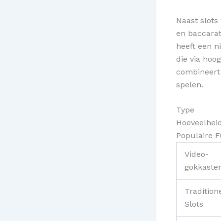
Naast slots
en baccarat
heeft een n
die via hoo
combineert 
spelen.
Type
Hoeveelheid
Populaire F
Video-
gokkaste
Tradition
Slots