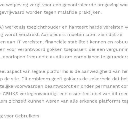
ze wetgeving zorgt voor een gecontroleerde omgeving waa
gevrijwaard worden tegen malafide praktijken.
) werkt als toezichthouder en hanteert harde vereisten v
 wordt verstrekt. Aanbieders moeten laten zien dat ze
n aan IT vereisten, financiële stabiliteit kennen en robuu
n voor verantwoord gokken toepassen. die een vergunni
, doorlopen frequente audits om compliance te garander
eel aspect van legale platforms is de aanwezigheid van h
 de site. Dit embleem geeft gokkers de zekerheid dat het
ttelijke voorwaarden beantwoordt en onder permanent cont
 CRUKS vertegenwoordigt een essentieel deel van dit me
lers zichzelf kunnen weren van alle erkende platforms tege
g voor Gebruikers