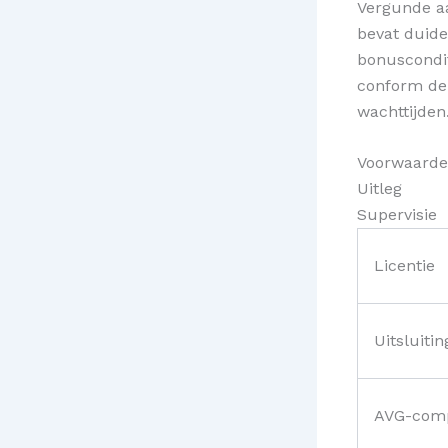
Vergunde a
bevat duide
bonuscondit
conform de 
wachttijden
Voorwaarde
Uitleg
Supervisie
Licentie
Uitsluitin
AVG-comp