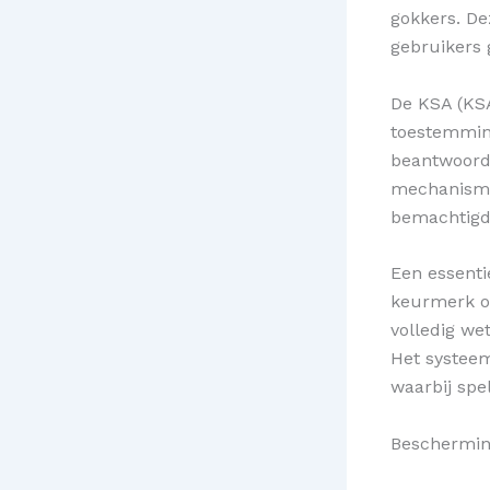
gokkers. De
gebruikers 
De KSA (KSA
toestemming
beantwoorde
mechanisme
bemachtigd
Een essenti
keurmerk op
volledig we
Het systeem
waarbij spe
Beschermin