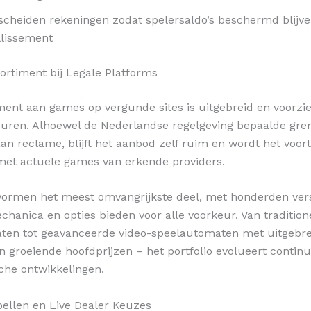
scheiden rekeningen zodat spelersaldo’s beschermd blijve
llissement
ortiment bij Legale Platforms
ment aan games op vergunde sites is uitgebreid en voorzie
euren. Alhoewel de Nederlandse regelgeving bepaalde gre
an reclame, blijft het aanbod zelf ruim en wordt het voo
met actuele games van erkende providers.
ormen het meest omvangrijkste deel, met honderden vers
chanica en opties bieden voor alle voorkeur. Van tradition
aten tot geavanceerde video-speelautomaten met uitgebr
 groeiende hoofdprijzen – het portfolio evolueert contin
che ontwikkelingen.
pellen en Live Dealer Keuzes