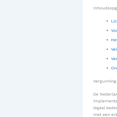
Inhoudsopg
Li
Vo
He
Vei
Ve
On
Vergunning
De Nederla
implementat
legaal kade
met een er