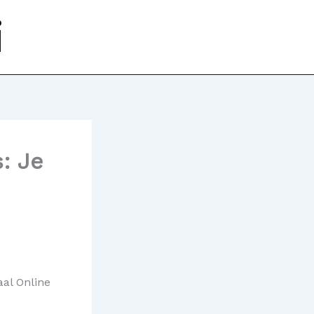
i
: Je
aal Online