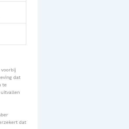
a
 voorbij
eving dat
 te
 uitvallen
mber
verzekert dat