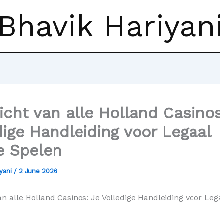
Bhavik Hariyan
icht van alle Holland Casinos
dige Handleiding voor Legaal
e Spelen
iyani
/
2 June 2026
an alle Holland Casinos: Je Volledige Handleiding voor Leg