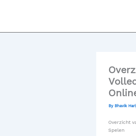
Skip
to
content
Overz
Volle
Onlin
By
Bhavik Har
Overzicht v
Spelen