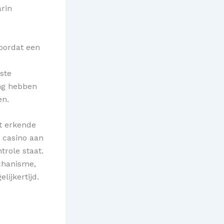
rin
oordat een
ste
ng hebben
en.
et erkende
 casino aan
role staat.
chanisme,
lijkertijd.