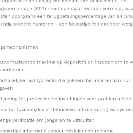
 organisatie de uitslag van spellen kan beïnvloeden. Het
ingspercentage (RTP) moet openbaar worden vermeld, waa
ten doorgaans een terugbetalingspercentage van 94 proc
ntig procent hanteren – een bevestigd feit dat door wet
ngsmechanismen
automatiseerde maxima op deposito’s en inzetten om te v
 voorkomen
odzakelijke realitychecks die gokkers herinneren aan hun
tgaven
rbinding tot professionele instellingen voor problematisch
ze tot tussentijdse of definitieve zelfuitsluiting via syste
enge verificatie om jongeren te uitsluiten
enhartige informatie zonder misleidende reclame