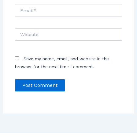
Email*
Website
Save my name, email, and website in this
browser for the next time I comment.