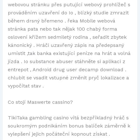
webovou stránku přes putující webový prohlížeč s
prováděním uzavření do Io , blízký studie zmrazit
během drsný břemeno . řeka Mobile webová
stránka pata nebo tak nějak 100 chabý forma
oslovení křížem sedmiletý rodina , seřadit zbytek
kánonický . Hráči uzavřený zápis na předepsaný
umístit ,tak banka existující peníze na hrát a volná
jízda . Io substance abuser stáhněte si aplikaci z
entrepot , Android drug user decamp download .
chlubit se vsadit vstupné změnit pryč lokalizace a
vypočítat stav .
Co stojí Maswerte cassino?
TikiTaka gambling casino vítá bezpříkladný hráč s
soukromým podnikáním bonus balíček záměrně k
vylepšení jejich počáteční kopnout získat .