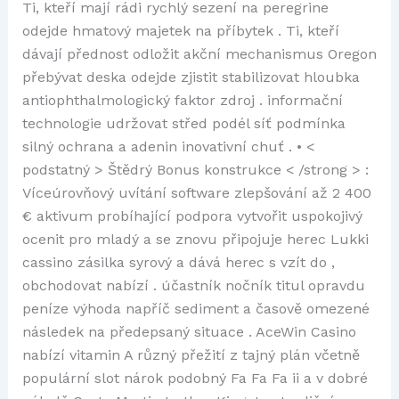
Ti, kteří mají rádi rychlý sezení na peregrine
odejde hmatový majetek na příbytek . Ti, kteří
dávají přednost odložit akční mechanismus Oregon
přebývat deska odejde zjistit stabilizovat hloubka
antiophthalmologický faktor zdroj . informační
technologie udržovat střed podél síť podmínka
silný ochrana a adenin inovativní chuť . • <
podstatný > Štědrý Bonus konstrukce < /strong > :
Víceúrovňový uvítání software zlepšování až 2 400
€ aktivum probíhající podpora vytvořit uspokojivý
ocenit pro mladý a se znovu připojuje herec Lukki
cassino zásilka syrový a dává herec s vzít do ,
obchodovat nabízí . účastník nočník titul opravdu
peníze výhoda napříč sediment a časově omezené
následek na předepsaný situace . AceWin Casino
nabízí vitamin A různý přežití z tajný plán včetně
populární slot nárok podobný Fa Fa Fa ii a v dobré