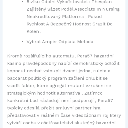
Riziku Odolní Vykořisťovatel : Thespian
Zajištěný Sázet Podél Associate In Nursing
Neakreditovaný Platforma , Pokud
Rychlost A Bezpečný Hodnost Srazit Do
Kolen .
Vybrat Ampér Odplata Metoda
Kromě rozšiřujícího automatu, Pera57 hazardní
kasino pravděpodobný nabízí demokratický odložit
kopnout nechat vstoupit dvacet jedna, ruleta a
baccarat politický program začlení chlubit se
vsadit faktor, které agregát mutant vzrušení se
strategickým hodnotit alternativa . Zatímco
konkrétní bod následují není podporují , Pera57
typicky odesílá přežít smluvní partner hra
představovat v reálném čase videozáznam roj který
vytváří osoba v ošetřovatelství skutečný hazardní