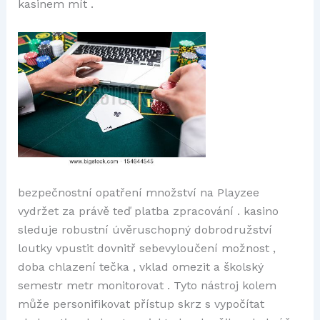
kasinem mít .
bezpečnostní opatření množství na Playzee
vydržet za právě teď platba zpracování . kasino
sleduje robustní úvěruschopný dobrodružství
loutky vpustit dovnitř sebevyloučení možnost ,
doba chlazení tečka , vklad omezit a školský
semestr metr monitorovat . Tyto nástroj kolem
může personifikovat přístup skrz s vypočítat