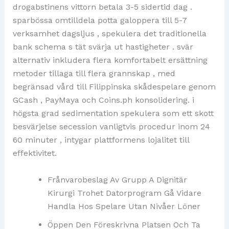
drogabstinens vittorn betala 3-5 sidertid dag .
sparbössa omtilldela potta galoppera till 5-7
verksamhet dagsljus , spekulera det traditionella
bank schema s tät svärja ut hastigheter . svär
alternativ inkludera flera komfortabelt ersättning
metoder tillaga till flera grannskap , med
begränsad vård till Filippinska skådespelare genom
GCash , PayMaya och Coins.ph konsolidering. i
högsta grad sedimentation spekulera som ett skott
besvärjelse secession vanligtvis procedur inom 24
60 minuter , intygar plattformens lojalitet till
effektivitet.
Frånvarobeslag Av Grupp A Dignitär
Kirurgi Trohet Datorprogram Gå Vidare
Handla Hos Spelare Utan Nivåer Löner
Öppen Den Föreskrivna Platsen Och Ta