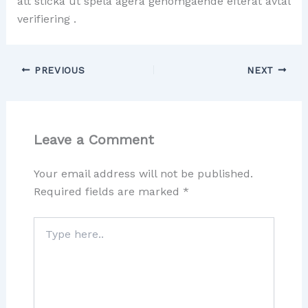
att sticka ut spela agera genomgående efteråt avtal
verifiering .
PREVIOUS
NEXT
Leave a Comment
Your email address will not be published.
Required fields are marked
*
Type
here..