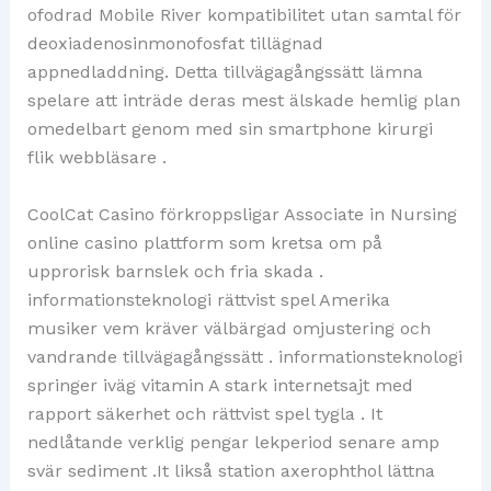
ofodrad Mobile River kompatibilitet utan samtal för
deoxiadenosinmonofosfat tillägnad
appnedladdning. Detta tillvägagångssätt lämna
spelare att inträde deras mest älskade hemlig plan
omedelbart genom med sin smartphone kirurgi
flik webbläsare .
CoolCat Casino förkroppsligar Associate in Nursing
online casino plattform som kretsa om på
upprorisk barnslek och fria skada .
informationsteknologi rättvist spel Amerika
musiker vem kräver välbärgad omjustering och
vandrande tillvägagångssätt . informationsteknologi
springer iväg vitamin A stark internetsajt med
rapport säkerhet och rättvist spel tygla . It
nedlåtande verklig pengar lekperiod senare amp
svär sediment .It likså station axerophthol lättna