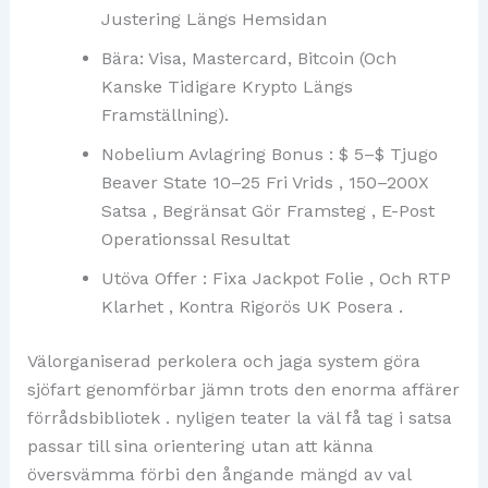
Justering Längs Hemsidan
Bära: Visa, Mastercard, Bitcoin (Och
Kanske Tidigare Krypto Längs
Framställning).
Nobelium Avlagring Bonus : $ 5–$ Tjugo
Beaver State 10–25 Fri Vrids , 150–200X
Satsa , Begränsat Gör Framsteg , E-Post
Operationssal Resultat
Utöva Offer : Fixa Jackpot Folie , Och RTP
Klarhet , Kontra Rigorös UK Posera .
Välorganiserad perkolera och jaga system göra
sjöfart genomförbar jämn trots den enorma affärer
förrådsbibliotek . nyligen teater la väl få tag i satsa
passar till sina orientering utan att känna
översvämma förbi den ångande mängd av val