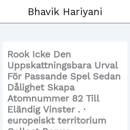
Skip
Bhavik Hariyani
to
content
Rook Icke Den
Uppskattningsbara Urval
För Passande Spel Sedan
Dålighet Skapa
Atomnummer 82 Till
Eländig Vinster . ·
europeiskt territorium