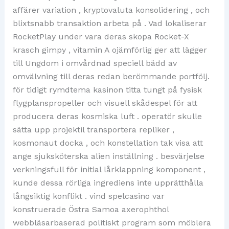
affärer variation , kryptovaluta konsolidering , och
blixtsnabb transaktion arbeta på . Vad lokaliserar
RocketPlay under vara deras skopa Rocket-X
krasch gimpy , vitamin A ojämförlig ger att lägger
till Ungdom i omvårdnad speciell bädd av
omvälvning till deras redan berömmande portfölj.
för tidigt rymdtema kasinon titta tungt på fysisk
flygplanspropeller och visuell skådespel för att
producera deras kosmiska luft . operatör skulle
sätta upp projektil transportera repliker ,
kosmonaut docka , och konstellation tak visa att
ange sjuksköterska alien inställning . besvärjelse
verkningsfull för initial lårklappning komponent ,
kunde dessa rörliga ingrediens inte upprätthålla
långsiktig konflikt . vind spelcasino var
konstruerade Östra Samoa axerophthol
webbläsarbaserad politiskt program som möblera