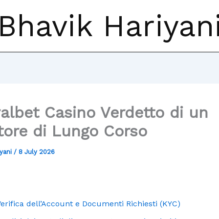
Bhavik Hariyan
albet Casino Verdetto di un
tore di Lungo Corso
iyani
/
8 July 2026
Verifica dell’Account e Documenti Richiesti (KYC)