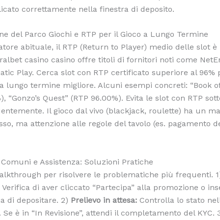
icato correttamente nella finestra di deposito.
one del Parco Giochi e RTP per il Gioco a Lungo Termine
tore abituale, il RTP (Return to Player) medio delle slot è
ralbet casino casino offre titoli di fornitori noti come NetE
tic Play. Cerca slot con RTP certificato superiore al 96%
 a lungo termine migliore. Alcuni esempi concreti: “Book o
), “Gonzo’s Quest” (RTP 96.00%). Evita le slot con RTP sott
uentemente. Il gioco dal vivo (blackjack, roulette) ha un ma
sso, ma attenzione alle regole del tavolo (es. pagamento d
 Comuni e Assistenza: Soluzioni Pratiche
lkthrough per risolvere le problematiche più frequenti. 
Verifica di aver cliccato “Partecipa” alla promozione o inse
a di depositare. 2)
Prelievo in attesa:
Controlla lo stato nel
 Se è in “In Revisione”, attendi il completamento del KYC. 