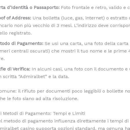
ta d’Identità o Passaporto:
Foto frontale e retro, valido e c
of of Address:
Una bolletta (luce, gas, internet) o estratto
ncario non più vecchio di 3 mesi. L’indirizzo deve corrispo
llo registrato.
todo di Pagamento:
Se usi una carta, una foto della carta 
meri centrali oscurati) che mostri il tuo nome e le prime 
re.
fie di Verifica:
In alcuni casi, una foto con il documento e 
 scritta “Admiralbet” e la data.
mune: il rifiuto per documenti poco leggibili o bollette no
he le foto siano ad alta risoluzione.
dei Metodi di Pagamento: Tempi e Limiti
el metodo di pagamento influenza direttamente i tempi di 
dmiralbet casino supporta opzioni standard, ma ognuna h