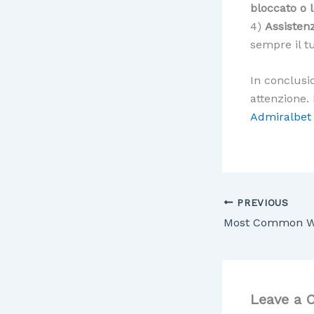
bloccato o l
4)
Assisten
sempre il t
In conclusi
attenzione. 
Admiralbet
PREVIOUS
Leave a