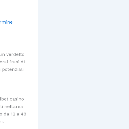
ermine
 un verdetto
rai frasi di
 potenziali
albet casino
i nell’area
no da 12 a 48
i: