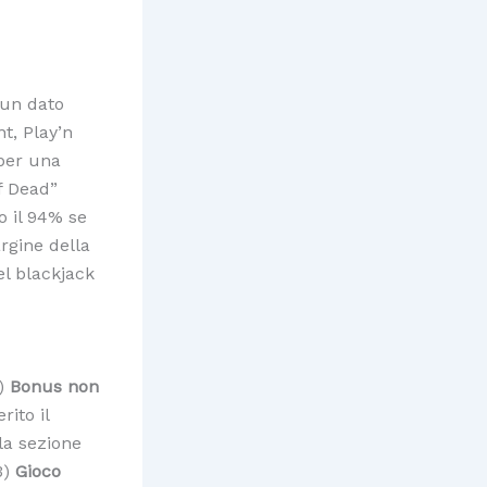
 un dato
nt, Play’n
 per una
f Dead”
o il 94% se
rgine della
el blackjack
1)
Bonus non
rito il
la sezione
3)
Gioco