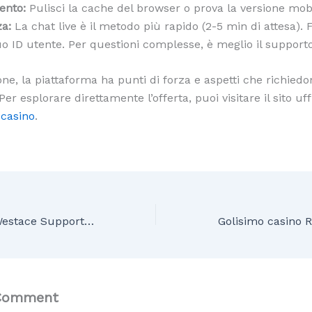
ento:
Pulisci la cache del browser o prova la versione mobi
za:
La chat live è il metodo più rapido (2-5 min di attesa). F
uo ID utente. Per questioni complesse, è meglio il supporto
one, la piattaforma ha punti di forza e aspetti che richiedo
Per esplorare direttamente l’offerta, puoi visitare il sito uff
 casino
.
Most Common Westace Support Requests
 Comment