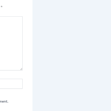
d
*
ment.