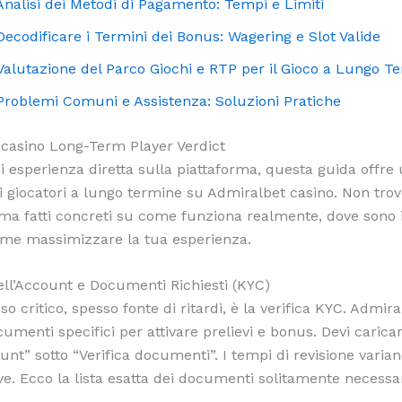
 Analisi dei Metodi di Pagamento: Tempi e Limiti
Decodificare i Termini dei Bonus: Wagering e Slot Valide
 Valutazione del Parco Giochi e RTP per il Gioco a Lungo T
 Problemi Comuni e Assistenza: Soluzioni Pratiche
casino Long-Term Player Verdict
i esperienza diretta sulla piattaforma, questa guida offre
i giocatori a lungo termine su Admiralbet casino. Non trove
ma fatti concreti su come funziona realmente, dove sono i
ome massimizzare la tua esperienza.
dell’Account e Documenti Richiesti (KYC)
so critico, spesso fonte di ritardi, è la verifica KYC. Admir
umenti specifici per attivare prelievi e bonus. Devi caricarl
unt” sotto “Verifica documenti”. I tempi di revisione varia
ve. Ecco la lista esatta dei documenti solitamente necessar