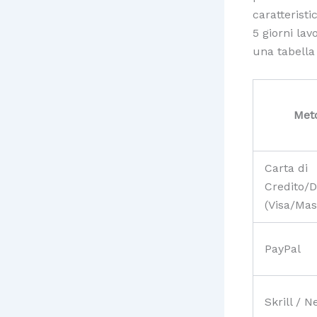
caratteristi
5 giorni lav
una tabella 
Met
Carta di
Credito/D
(Visa/Mas
PayPal
Skrill / N